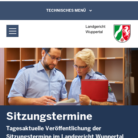
Direkt zum Inhalt
Landgericht Wuppertal:
TECHNISCHES MENÜ
Leichte Sprache, Gebärdensprachenvideo
und Kontaktformular
Sitzungstermine
Sitzungstermine
Tagesaktuelle Veröffentlichung der
Sitzungstermine im Landgericht Wuppertal