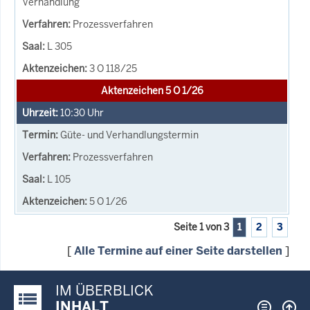
Verhandlung
Prozessverfahren
L 305
3 O 118/25
Aktenzeichen 5 O 1/26
10:30
Uhr
Güte- und Verhandlungstermin
Prozessverfahren
L 105
5 O 1/26
Seite 1 von 3
1
2
3
[
Alle Termine auf einer Seite darstellen
]
IM ÜBERBLICK
Justiz-Portal im Überblick:
INHALT