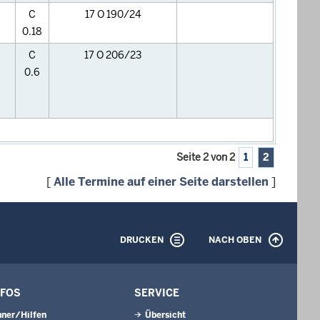
C
17 O 190/24
0.18
C
17 O 206/23
0.6
Seite 2 von 2
1
2
[
Alle Termine auf einer Seite darstellen
]
DRUCKEN
NACH OBEN
NFOS
SERVICE
ner/Hilfen
Übersicht