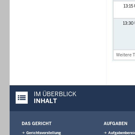
13:15
13:30
Weitere T
IM ÜBERBLICK
Justiz-Portal im Überblick:
INHALT
DAS GERICHT
AUFGABEN
Gerichtsvorstellung
Aufgabenberei