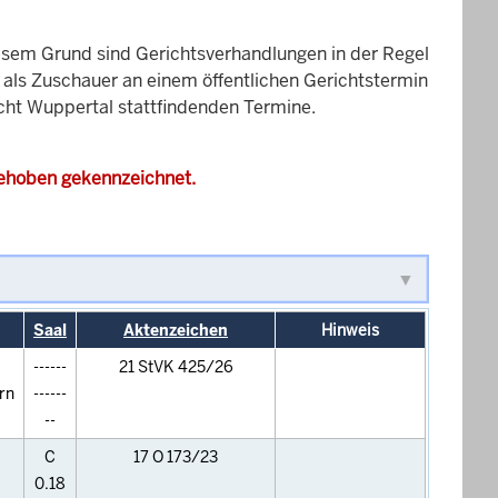
esem Grund sind Gerichtsverhandlungen in der Regel
it als Zuschauer an einem öffentlichen Gerichtstermin
icht Wuppertal stattfindenden Termine.
gehoben gekennzeichnet.
Saal
Aktenzeichen
Hinweis
------
21 StVK 425/26
rn
------
--
C
17 O 173/23
0.18