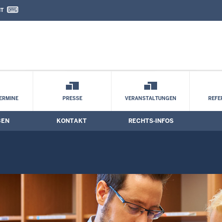
IT
nd Kontaktformular
e
ERMINE
PRESSE
VERANSTALTUNGEN
REFE
BEN
KONTAKT
RECHTS-INFOS