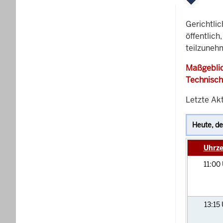
Gerichtli
öffentlich
teilzuneh
Maßgeblic
Technisch
Letzte Ak
Uhrze
11:00
13:15