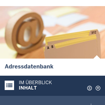
Adressdatenbank
IM ÜBERBLICK
Justiz-Portal im Überblick:
INHALT