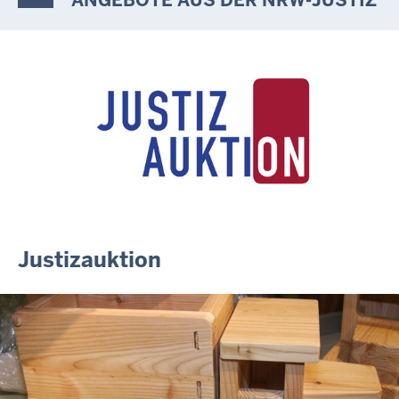
10.07.2026
Anerkennung für innovative Suizidpräventionsarbeit: JVA Köln
ausgezeichnet
14.07.2026
Justiz der Zukunft gemeinsam gestalten: Minister Limbach
zieht positive Bilanz des Projekts Zukunftswerkstatt Justiz
Nordrhein-Westfalen
01.07.2026
Newsletter Juli 2026
30.06.2026
288 Anwärterinnen und Anwärter des Jahrgangs 2024/2026
der Justizvollzugsschule NRW geehrt
Justizauktion
30.06.2026
RechtSpecial - Schiedsleute helfen Streit schlichten!