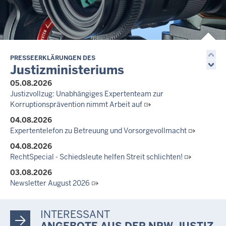
Justiz der Zukunft gemeinsam gestalten: Minister Limbach
zieht positive Bilanz des Projekts Zukunftswerkstatt Justiz
Nordrhein-Westfalen
01.07.2026
Newsletter Juli 2026
PRESSEERKLÄRUNGEN DES
Justizministeriums
30.06.2026
05.08.2026
288 Anwärterinnen und Anwärter des Jahrgangs 2024/2026
Justizvollzug: Unabhängiges Expertenteam zur
der Justizvollzugsschule NRW geehrt
Korruptionsprävention nimmt Arbeit auf
30.06.2026
04.08.2026
RechtSpecial - Schiedsleute helfen Streit schlichten!
Expertentelefon zu Betreuung und Vorsorgevollmacht
04.08.2026
RechtSpecial - Schiedsleute helfen Streit schlichten!
03.08.2026
Newsletter August 2026
27.07.2026
Dein Mut findet Rückhalt: Die Justiz NRW unterstützt
INTERESSANT
Informationskampagne gegen häusliche Gewalt
ANGEBOTE AUS DER NRW-JUSTIZ