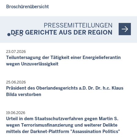
Broschürenübersicht
Fortsetzungstermin
Broschürenübersicht
Broschürenübersicht
Broschürenübersicht
Verfahren vor der großen Strafkammer oder Jugendkammer -
30 KLs 2/25
PRESSEMITTEILUNGEN
10. Aug. 2026, 10:30 Uhr
DER GERICHTE AUS DER REGION
Gütetermin und früher erster Termin
Prozessverfahren - 4 O 9/26
10. Aug. 2026, 10:30 Uhr
23.07.2026
Anhörungstermin
Teiluntersagung der Tätigkeit einer Energielieferantin
Angelegenheiten der Strafvollstreckungskammern bei den
wegen Unzuverlässigkeit
Landgerichten - 21 StVK 575/26
Letzte Aktualisierung:
25.06.2026
Heute, 13:25 Uhr
Präsident des Oberlandesgerichts a.D. Dr. Dr. h.c. Klaus
Bilda verstorben
19.06.2026
Urteil in dem Staatsschutzverfahren gegen Martin S.
wegen Terrorismusfinanzierung und weiterer Delikte
mittels der Darknet-Plattform "Assassination Politics"