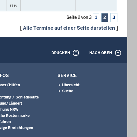
0.6
Seite 2 von 3
1
2
3
[
Alle Termine auf einer Seite darstellen
]
DRUCKEN
NACH OBEN
NFOS
SERVICE
ner/Hilfen
Übersicht
Suche
ichtung / Schiedsleute
Bund/Länder)
chung NRW
che Kostenmarke
fahren
ige Einrichtungen