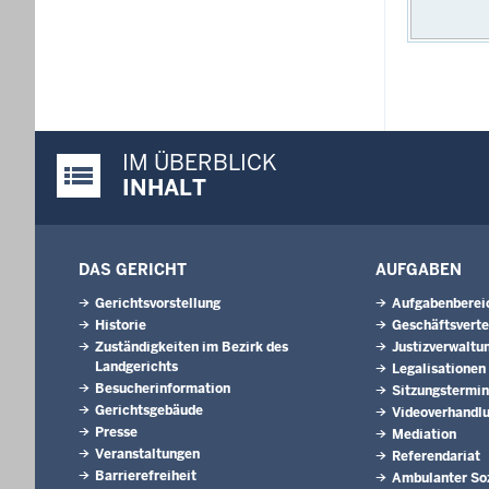
IM ÜBERBLICK
Justiz-Portal im Überblick:
INHALT
DAS GERICHT
AUFGABEN
Gerichtsvorstellung
Aufgabenberei
Historie
Geschäftsverte
Zuständigkeiten im Bezirk des
Justizverwaltu
Landgerichts
Legalisationen
Besucherinformation
Sitzungstermi
Gerichtsgebäude
Videoverhandl
Presse
Mediation
Veranstaltungen
Referendariat
Barrierefreiheit
Ambulanter Soz