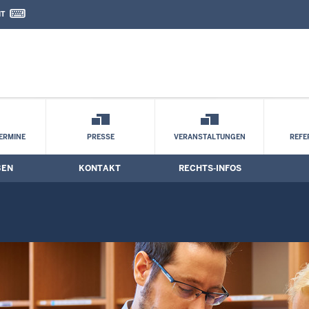
IT
nd Kontaktformular
e
ERMINE
PRESSE
VERANSTALTUNGEN
REFE
BEN
KONTAKT
RECHTS-INFOS