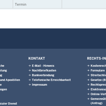
Termin
KONTAKT
RECHTS-I
che
E-Mail - Hinweis
Kostenrech
ilung
Nachtbriefkasten
Formulare
ng
Bankverbindung
Streitschl
 und Apostillen
Telefonische Erreichbarkeit
Gesetze (
ne
Impressum
Rechtspre
ungen
Elektronis
Online-Ver
Gemeinnütz
(Antrag)
ialer Dienst