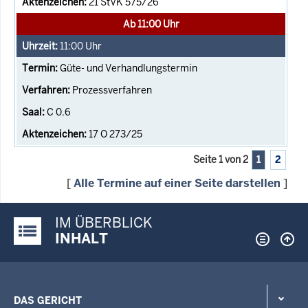
21 StVK 575/26
Ab 11:00 Uhr
11:00
Uhr
Güte- und Verhandlungstermin
Prozessverfahren
C 0.6
17 O 273/25
Seite 1 von 2
1
2
[
Alle Termine auf einer Seite darstellen
]
IM ÜBERBLICK
Justiz-Portal im Überblick:
INHALT
DAS GERICHT