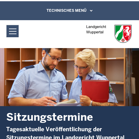
Direkt zum Inhalt
Landgericht Wuppertal:
TECHNISCHES MENÜ
Leichte Sprache, Gebärdensprachenvideo
und Kontaktformular
Sitzungstermine
Sitzungstermine
Tagesaktuelle Veröffentlichung der
Sitzungstermine im Landgericht Wuppertal