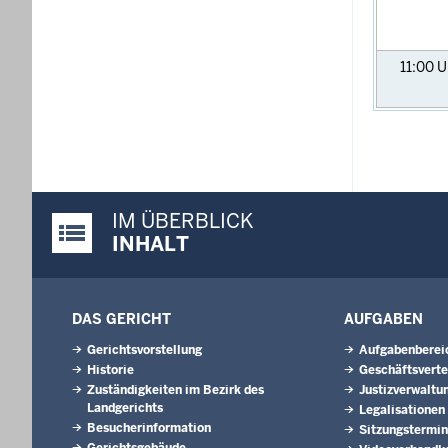
11:00
U
IM ÜBERBLICK
Justiz-Portal im Überblick:
INHALT
DAS GERICHT
AUFGABEN
Gerichtsvorstellung
Aufgabenberei
Historie
Geschäftsverte
Zuständigkeiten im Bezirk des
Justizverwaltu
Landgerichts
Legalisationen
Besucherinformation
Sitzungstermi