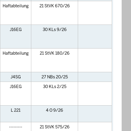
Haftabteilung
21 StVK 670/26
J16EG
30 KLs 9/26
Haftabteilung
21 StVK 180/26
J4SG
27 NBs 20/25
J16EG
30 KLs 2/25
L 221
4 O 9/26
---------
21 StVK 575/26