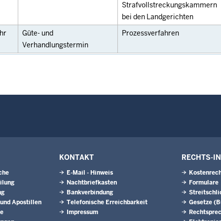
Strafvollstreckungskammern
bei den Landgerichten
hr
Güte- und
Prozessverfahren
Verhandlungstermin
KONTAKT
RECHTS-I
che
E-Mail - Hinweis
Kostenrech
ilung
Nachtbriefkasten
Formulare
ng
Bankverbindung
Streitschl
 und Apostillen
Telefonische Erreichbarkeit
Gesetze (
ne
Impressum
Rechtspre