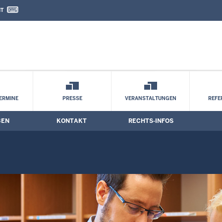
IT
nd Kontaktformular
e
ERMINE
PRESSE
VERANSTALTUNGEN
REFE
BEN
KONTAKT
RECHTS-INFOS