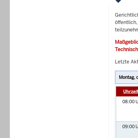
Gerichtli
öffentlich
teilzuneh
Maßgeblic
Technisch
Letzte Akt
Uhrzei
08:00
U
09:00
U