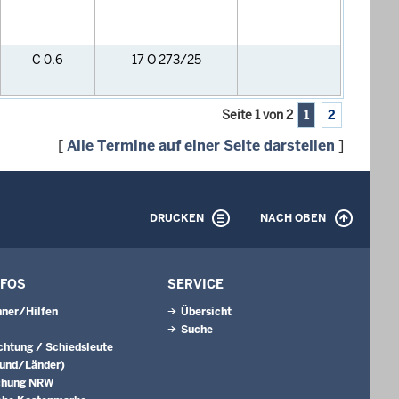
C 0.6
17 O 273/25
Seite 1 von 2
1
2
[
Alle Termine auf einer Seite darstellen
]
DRUCKEN
NACH OBEN
NFOS
SERVICE
ner/Hilfen
Übersicht
Suche
ichtung / Schiedsleute
Bund/Länder)
chung NRW