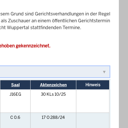
esem Grund sind Gerichtsverhandlungen in der Regel
it als Zuschauer an einem öffentlichen Gerichtstermin
icht Wuppertal stattfindenden Termine.
gehoben gekennzeichnet.
Saal
Aktenzeichen
Hinweis
J16EG
30 KLs 10/25
C 0.6
17 O 288/24