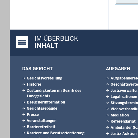
IM ÜBERBLICK
Justiz-Portal im Überblick:
INHALT
DAS GERICHT
AUFGABEN
Gerichtsvorstellung
Aufgabenberei
Historie
Geschäftsverte
Zuständigkeiten im Bezirk des
Justizverwaltu
Landgerichts
Legalisationen
Besucherinformation
Sitzungstermi
Gerichtsgebäude
Videoverhandl
Presse
Mediation
Veranstaltungen
Referendariat
Barrierefreiheit
Ambulanter Soz
Karriere und Berufsorientierung
Justiz-Auktion