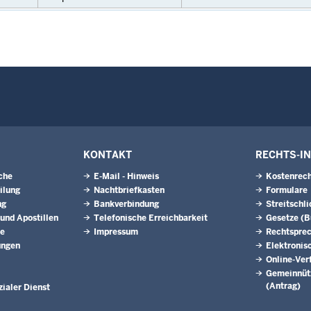
KONTAKT
RECHTS-I
che
E-Mail - Hinweis
Kostenrech
ilung
Nachtbriefkasten
Formulare
ng
Bankverbindung
Streitschl
 und Apostillen
Telefonische Erreichbarkeit
Gesetze (
ne
Impressum
Rechtspre
ungen
Elektronis
Online-Ver
Gemeinnütz
(Antrag)
ialer Dienst