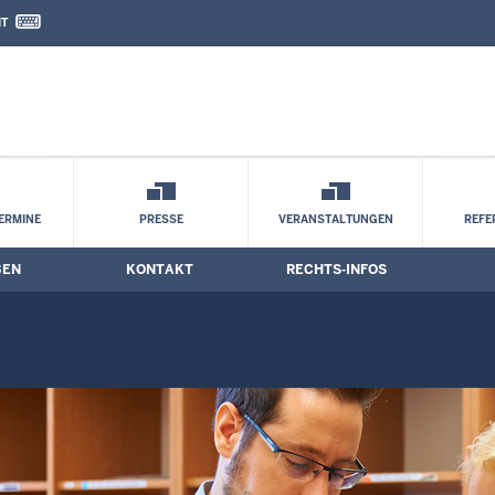
IT
nd Kontaktformular
e
ERMINE
PRESSE
VERANSTALTUNGEN
REFE
BEN
KONTAKT
RECHTS-INFOS