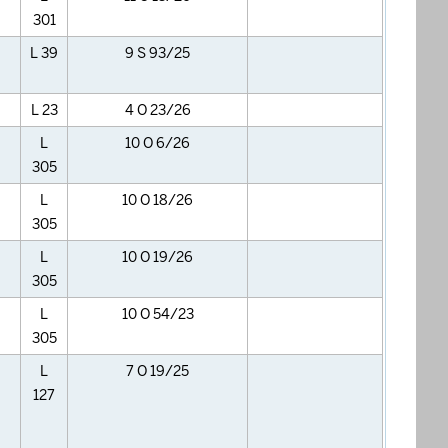
301
L 39
9 S 93/25
L 23
4 O 23/26
L
10 O 6/26
305
L
10 O 18/26
305
L
10 O 19/26
305
L
10 O 54/23
305
L
7 O 19/25
127