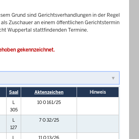
esem Grund sind Gerichtsverhandlungen in der Regel
it als Zuschauer an einem öffentlichen Gerichtstermin
icht Wuppertal stattfindenden Termine.
gehoben gekennzeichnet.
Saal
Aktenzeichen
Hinweis
L
10 O 161/25
305
L
7 O 32/25
127
L
11 O 13/26