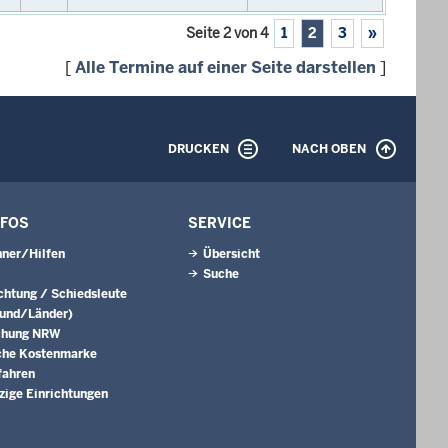
Seite 2 von 4
1
2
3
»
[
Alle Termine auf einer Seite darstellen
]
DRUCKEN
NACH OBEN
NFOS
SERVICE
ner/Hilfen
Übersicht
Suche
ichtung / Schiedsleute
Bund/Länder)
chung NRW
che Kostenmarke
fahren
ige Einrichtungen