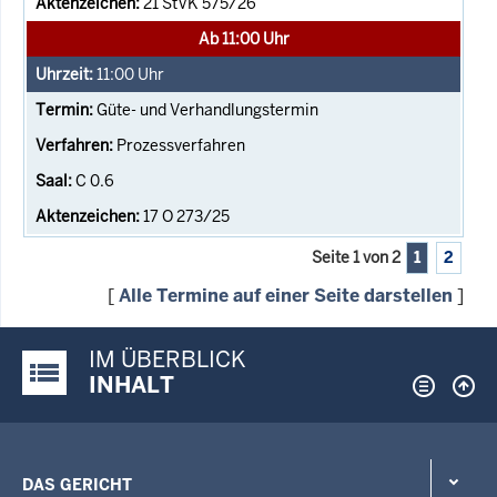
21 StVK 575/26
Ab 11:00 Uhr
11:00
Uhr
Güte- und Verhandlungstermin
Prozessverfahren
C 0.6
17 O 273/25
Seite 1 von 2
1
2
[
Alle Termine auf einer Seite darstellen
]
IM ÜBERBLICK
Justiz-Portal im Überblick:
INHALT
DAS GERICHT