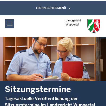
Direkt zum Inhalt
Landgericht Wuppertal:
TECHNISCHES MENÜ
Leichte Sprache, Gebärdensprachenvideo
und Kontaktformular
Sitzungstermine
Sitzungstermine
Tagesaktuelle Veröffentlichung der
Sitzungstermine im Landgericht Wuppertal