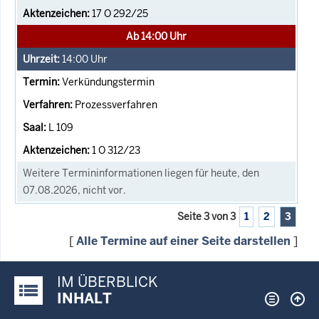
17 O 292/25
Ab 14:00 Uhr
14:00
Uhr
Verkündungstermin
Prozessverfahren
L 109
1 O 312/23
Weitere Termininformationen liegen für heute, den
07.08.2026, nicht vor.
Seite 3 von 3
1
2
3
[
Alle Termine auf einer Seite darstellen
]
IM ÜBERBLICK
Justiz-Portal im Überblick:
INHALT