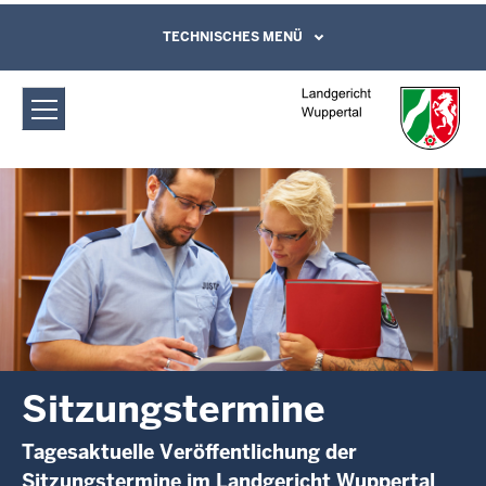
Direkt zum Inhalt
Landgericht Wuppertal:
TECHNISCHES MENÜ
Leichte Sprache, Gebärdensprachenvideo
und Kontaktformular
Sitzungstermine
Sitzungstermine
Tagesaktuelle Veröffentlichung der
Sitzungstermine im Landgericht Wuppertal