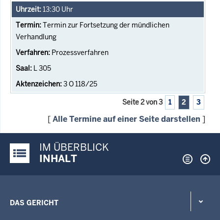
13:30
Uhr
Termin zur Fortsetzung der mündlichen
Verhandlung
Prozessverfahren
L 305
3 O 118/25
Seite 2 von 3
1
2
3
[
Alle Termine auf einer Seite darstellen
]
IM ÜBERBLICK
Justiz-Portal im Überblick:
INHALT
DAS GERICHT