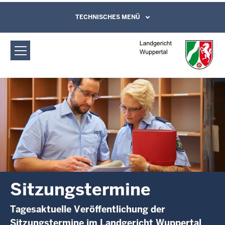
Direkt zum Inhalt
Landgericht Wuppertal:
TECHNISCHES MENÜ
Leichte Sprache, Gebärdensprachenvideo
und Kontaktformular
Sitzungstermine
Sitzungstermine
Tagesaktuelle Veröffentlichung der
Sitzungstermine im Landgericht Wuppertal