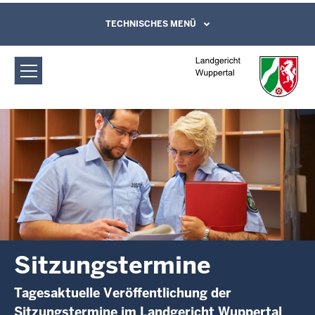
Direkt zum Inhalt
Landgericht Wuppertal:
TECHNISCHES MENÜ
Leichte Sprache, Gebärdensprachenvideo
und Kontaktformular
Sitzungstermine
Sitzungstermine
Tagesaktuelle Veröffentlichung der
Sitzungstermine im Landgericht Wuppertal