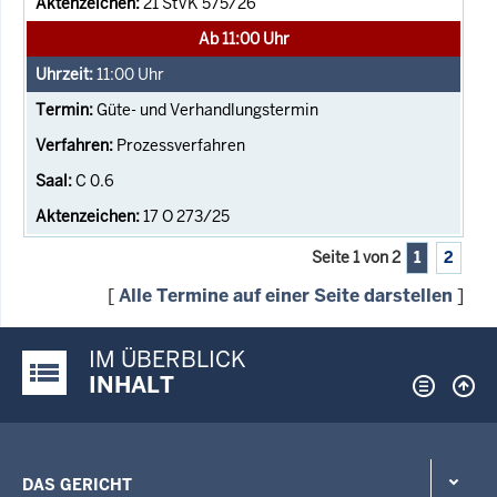
21 StVK 575/26
Ab 11:00 Uhr
11:00
Uhr
Güte- und Verhandlungstermin
Prozessverfahren
C 0.6
17 O 273/25
Seite 1 von 2
1
2
[
Alle Termine auf einer Seite darstellen
]
IM ÜBERBLICK
Justiz-Portal im Überblick:
INHALT
DAS GERICHT