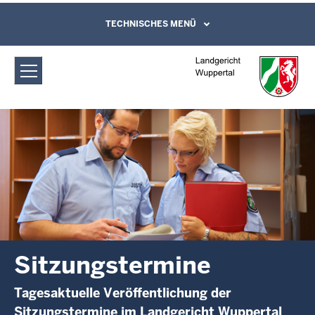
Direkt zum Inhalt
Landgericht Wuppertal:
TECHNISCHES MENÜ
Leichte Sprache, Gebärdensprachenvideo
und Kontaktformular
Sitzungstermine
Sitzungstermine
Tagesaktuelle Veröffentlichung der
Sitzungstermine im Landgericht Wuppertal