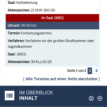
Haftabteilung
21 StVK 180/26
Im Saal J16EG
08:00
Uhr
Fortsetzungstermin
Verfahren vor der großen Strafkammer oder
Jugendkammer
J16EG
30 KLs 10/25
Seite 1 von 2
1
2
[
Alle Termine auf einer Seite darstellen
]
IM ÜBERBLICK
Justiz-Portal im Überblick:
INHALT